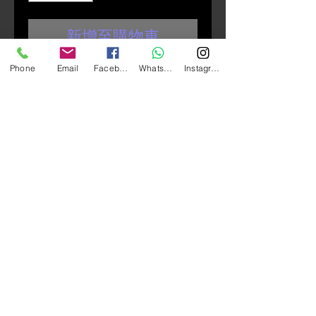
新增至購物車
Phone
Email
Facebook
Whatsapp
Instagram
SP CLUTCH Mount Pro CNC 防震手
機座 （牛角位）
使您可以在幾秒鐘內將智能手機安
裝到摩托車上，即使無法觸及車
把。
它還具有可旋轉的旋轉頭，因此您
的智能手機始終可以完美定位。
只需將Clutch Mount Pro擰到摩托
車車把上的離合器或製動器的支架
上，就可以通過將SP ConnectTM
手機殼（或通用接口）放在支架上
並順時針旋轉90°來安裝它了。
您的手機已牢固地放置在您的視野
中，可讓您導航，訪問播放列表。