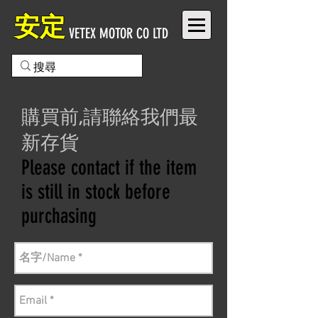
安定
VETEX MOTOR CO LTD
購買前,請聯絡我們最
新存貨
Please contact if the item
is still in stock before
purchasing