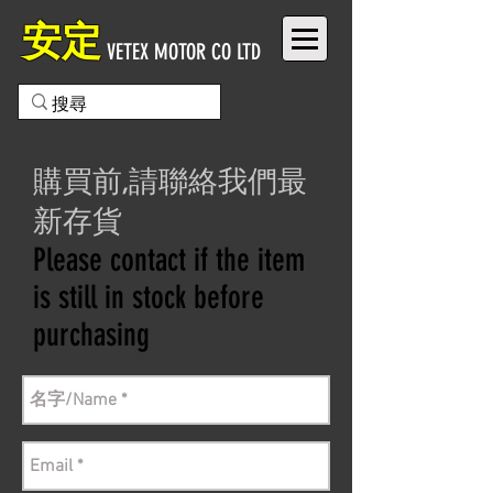
安定
VETEX MOTOR CO LTD
購買前,請聯絡我們最
新存貨
Please contact if the item
is still in stock before
purchasing