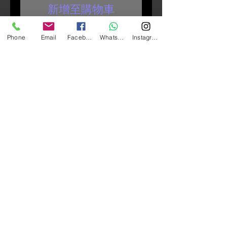
新增至購物車
Phone
Email
Facebook
Whatsapp
Instagram
SP Universal Phone Clamp 手機夾
使用 SP Connect™ 通用電話夾，
您可以在任何 SP Connect™ 支架
上使用深度達 11 毫米的任何智能
手機，將您的手機牢固地連接到自
行車、汽車、摩托車等， 使用集
成在此夾具中的專利“扭轉鎖定”機
制。
只需拉出表冠，將其擰緊，然後將
表冠推回原位即可將手機鎖定到
位。 在保持完全可操作的同時，
您的手機現在可以在幾秒鐘內連接
到支架上或從支架上卸下。
集成安裝機構