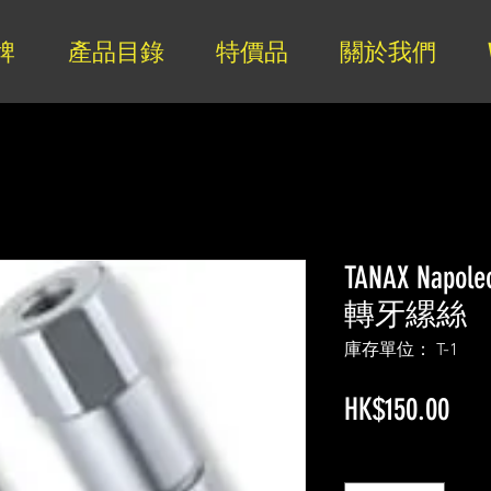
牌
產品目錄
特價品
關於我們
TANAX Napo
轉牙縲絲
庫存單位： T-1
價
HK$150.00
格
數量
*