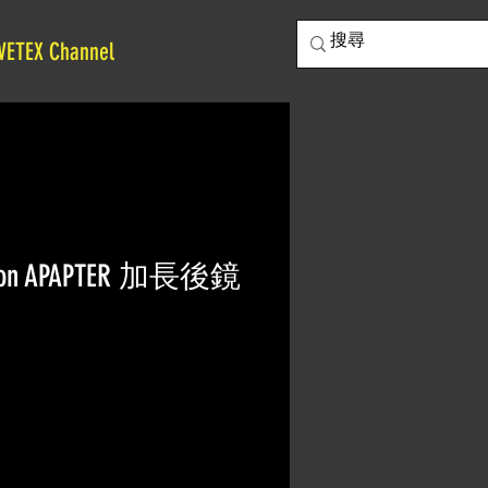
VETEX Channel
leon APAPTER 加長後鏡