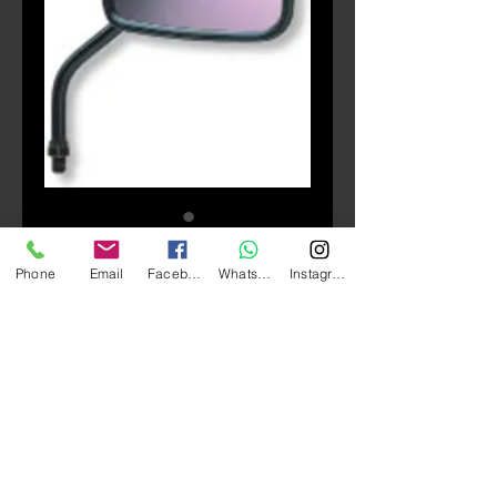
庫存單位： AZS
Phone
Email
Facebook
Whatsapp
Instagram
TANAX Napoleon AZS 後
視鏡
價
HK$250.00
格
數量
*