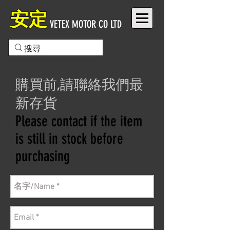
安定
VETEX MOTOR CO LTD
購買前,請聯絡我們最
新存貨
Please contact if the item
is still in stock before
purchasing