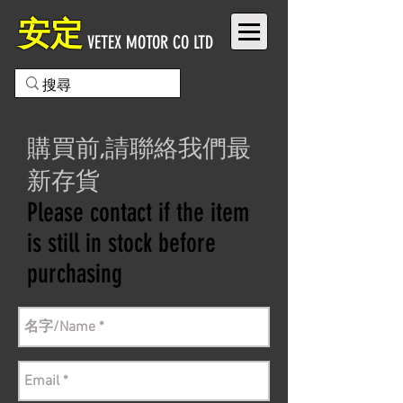
安定
VETEX MOTOR CO LTD
購買前,請聯絡我們最
新存貨
Please contact if the item
is still in stock before
purchasing