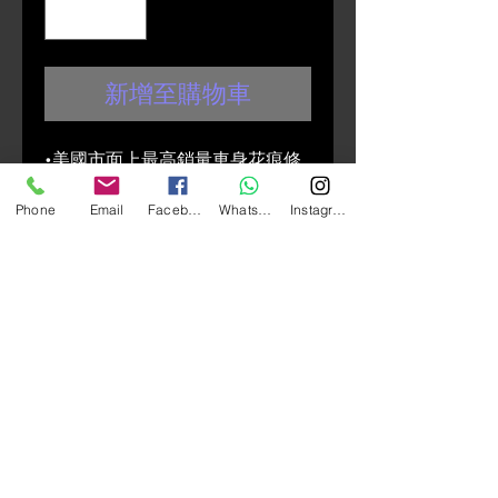
新增至購物車
•美國市面上最高銷量車身花痕修
補產品
Phone
Email
Facebook
Whatsapp
Instagram
•簡單易用，一填即補
•專業級功效，同時亦經濟實惠
•將“花痕敵”薄薄地塗在車身花痕
上， 然後待乾10分鐘(如想效果更
理想，可待 乾後打蠟拋光)
•能修補長達144吋的車身花痕，
透明色，修補後防止水份入侵車
漆，防止生銹
TURTLE WAX PREMIUM SCRATCH
REPAIR PEN