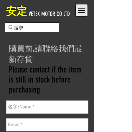
安定
VETEX MOTOR CO LTD
購買前,請聯絡我們最
新存貨
Please contact if the item
is still in stock before
purchasing