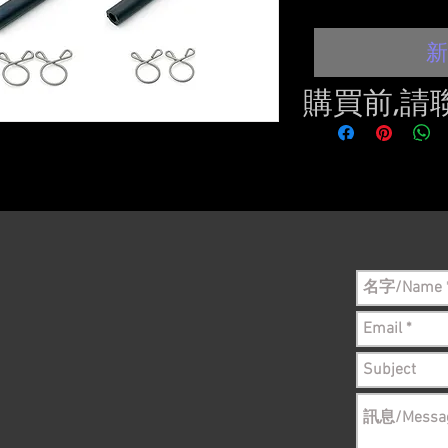
新
購買前,請
Please conta
still in sto