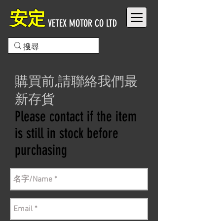
安定
VETEX MOTOR CO LTD
購買前,請聯絡我們最
新存貨
Please contact if the item
is still in stock before
purchasing