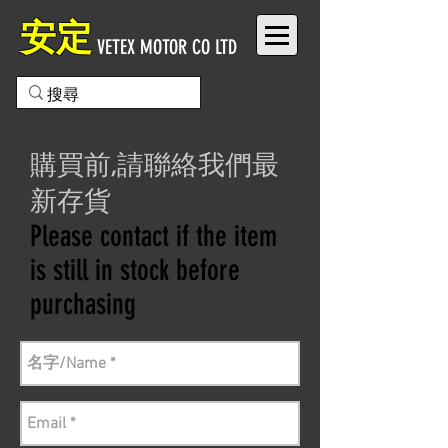
安定
VETEX MOTOR CO LTD
購買前,請聯絡我們最
新存貨
Please contact if the item
is still in stock before
purchasing