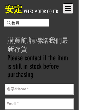
安定
VETEX MOTOR CO LTD
購買前,請聯絡我們最
新存貨
Please contact if the item
is still in stock before
purchasing