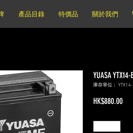
牌
產品目錄
特價品
關於我們
YUASA YTX14-
庫存單位： YTX14-
價
HK$880.00
格
數量
*