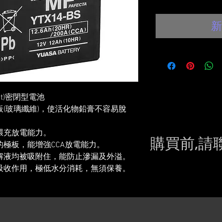
新
 Mat)密閉型電池
(玻璃纖維)，使活化物鉛膏不容易脫
環充放電能力。
購買前,請
極板，能增強CCA放電能力。
解液均被吸附住，能防止滲漏及外溢。
Please conta
吸收作用，極低水分消耗，無須保養。
still in sto