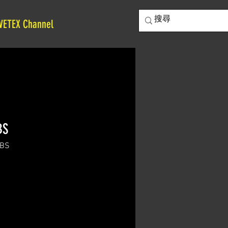
VETEX Channel
BS
BS