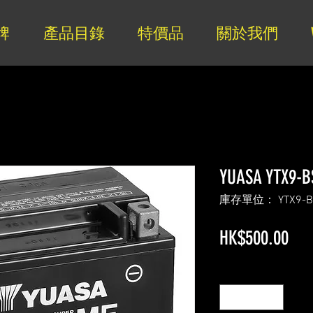
牌
產品目錄
特價品
關於我們
YUASA YTX9-B
庫存單位： YTX9-B
價
HK$500.00
格
數量
*