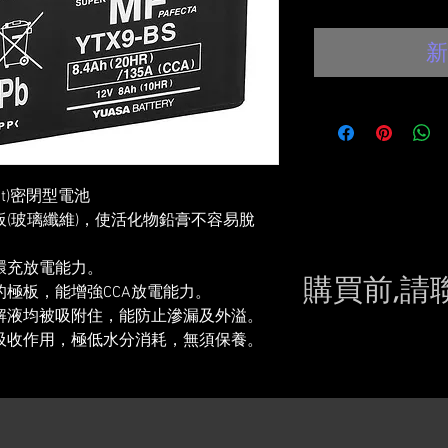
新
 Mat)密閉型電池
(玻璃纖維)，使活化物鉛膏不容易脫
環充放電能力。
購買前,請
極板，能增強CCA放電能力。
解液均被吸附住，能防止滲漏及外溢。
Please conta
吸收作用，極低水分消耗，無須保養。
still in sto