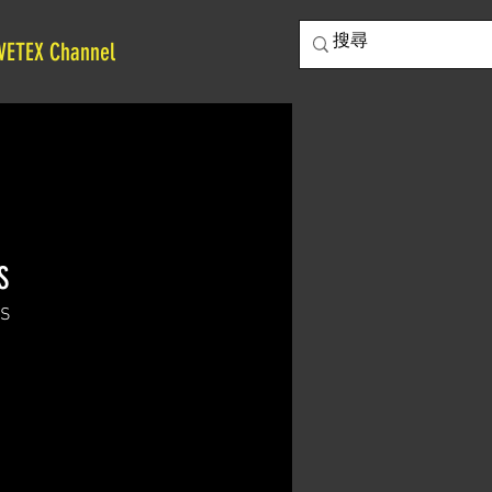
VETEX Channel
S
S