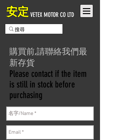
安定
VETEX MOTOR CO LTD
購買前,請聯絡我們最
新存貨
Please contact if the item
is still in stock before
purchasing