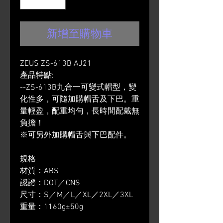
新增至購物車
ZEUS ZS-613B AJ21
產品特點:
--ZS-613B九合一可變式帽型，變
化性多，可隨加購帽舌及下巴。重
量輕盈，配重均勻，長時間配戴無
負擔！
※可另外加購帽舌與下巴配件。
規格
材質：ABS
認證：DOT／CNS
尺寸：S／M／L／XL／2XL／3XL
重量：1160g±50g