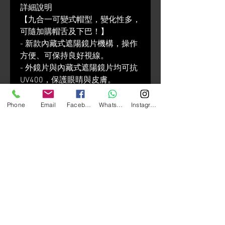
詳細說明
【九合一可變式帽型，變化性多，
可隨加購帽舌及下巴！】
- 新款內藏式遮陽鏡片機構，操作
方便、可保持良好視線。
- 外鏡片與內藏式遮陽鏡片均可抗
UV400，保護眼睛與皮膚。
- 鏡片採用高強度PC材質，耐用度
高，不易破碎。
Phone
Email
Facebook
Whatsapp
Instagram
- 帽體通風系統設定，頭頂三個進
氣孔與頂後兩個排氣孔
- 鏡片防水膠條密合度強化，可避
免雨水進入情況產生。
- 保麗龍通風設定共六個氣孔與八
個排溝式氣道，導進充沛涼爽氣
流，排出熱氣與溼氣。
- 三件式可拆洗內襯設計，拆裝方
便又快速，提升內襯衛生與使用品