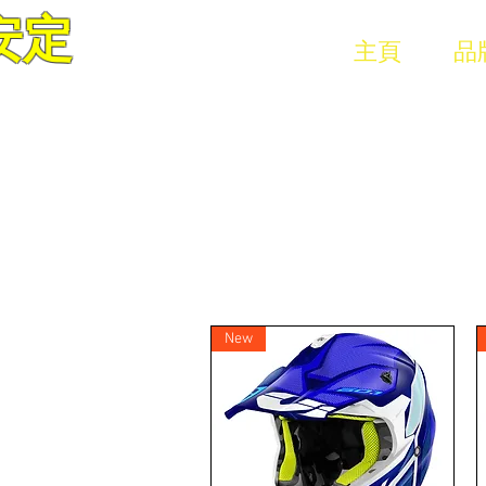
安定
VETEX MOTOR CO LTD
主頁
品
New