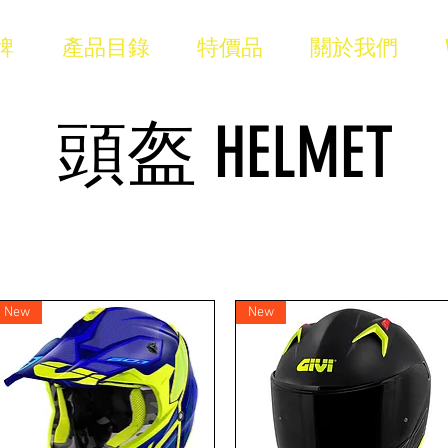
牌
產品目錄
特價品
關於我們
頭盔 HELMET
New
New