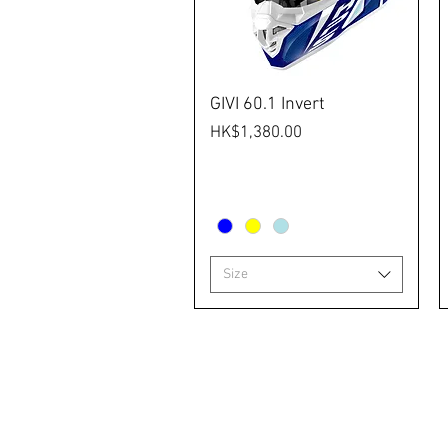
GIVI 60.1 Invert
價格
HK$1,380.00
Size